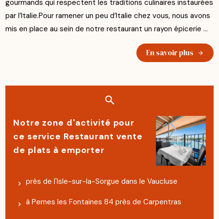
gourmands qui respectent les traditions culinaires instaurées
par l’Italie.Pour ramener un peu d’Italie chez vous, nous avons
mis en place au sein de notre restaurant un rayon épicerie ...
En savoir plus
Notre zone d'activité pour
ce service Restaurant vente
de plats à emporter
près de l'Isle-sur-la-Sorgue dans le Vaucluse
à Pernes les Fontaines 84 près de Carpentras