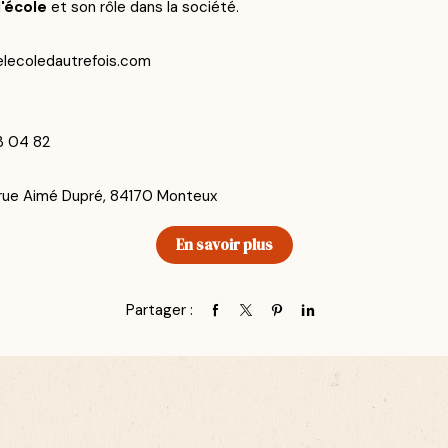
l'école
et son rôle dans la société.
ecoledautrefois.com
43 04 82
 rue Aimé Dupré, 84170 Monteux
En savoir plus
Partager :