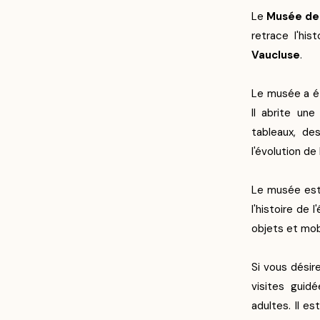
Le
Musée de 
retrace l'his
Vaucluse
.
Le musée a ét
Il abrite un
tableaux, de
l'évolution de l
Le musée est
l'histoire de
objets et mob
Si vous désir
visites guid
adultes. Il e