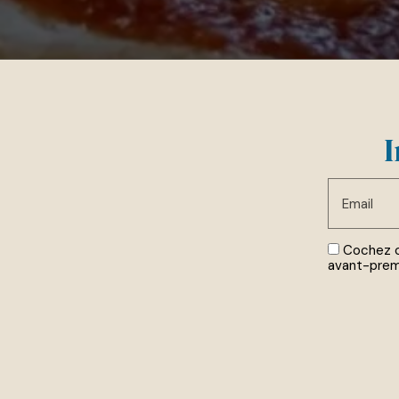
I
Email
Cochez c
avant-prem