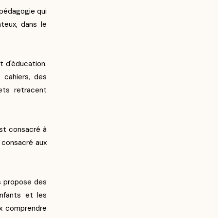
 pédagogie qui
nteux, dans le
t d'éducation.
 cahiers, des
ets retracent
st consacré à
t consacré aux
is propose des
nfants et les
eux comprendre