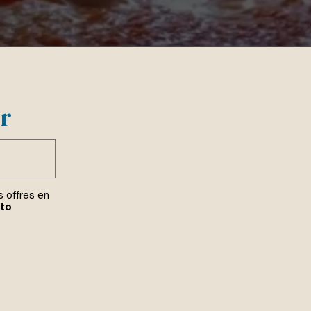
er
s offres en
ito