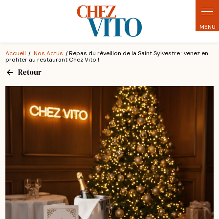
Panneau de gestion des cookies
Accueil
Nos Actus
Repas du réveillon de la Saint Sylvestre : venez en
profiter au restaurant Chez Vito !
Retour