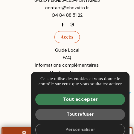
84210 PERNES-LES-FONTAINES
contact@chezvito.fr
04 84 88 51 22
Accès
Guide Local
FAQ
Informations complémentaires
Mentions légales
Ce site utilise des cookies et vous donne le
Politique de confidentialité
contrôle sur ceux que vous souhaitez activer
Gestion des cookies
Tout accepter
Tout refuser
Personnaliser
place
call
mail