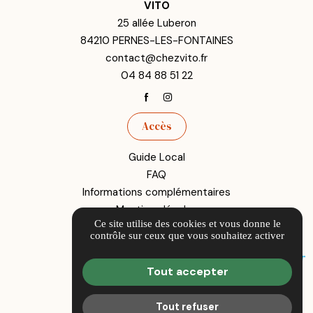
VITO
25 allée Luberon
84210 PERNES-LES-FONTAINES
contact@chezvito.fr
04 84 88 51 22
Accès
Guide Local
FAQ
Informations complémentaires
Mentions légales
Ce site utilise des cookies et vous donne le
Politique de confidentialité
contrôle sur ceux que vous souhaitez activer
Gestion des cookies
Tout accepter
Tout refuser